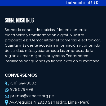
alimentos y los hábitos de consumo en Lima
alimentos y los hábitos de consumo en Lima
Realizar solicitud A.R.C.O.
Ecommercenews
Ecommercenews
SOBRE NOSOTROS
PERÚ
PERÚ
Somos la central de noticias líder en comercio
electrónico y transformación digital. Nuestro
ARGENTINA
ARGENTINA
propósito es: “Democratizar el comercio electrónico”.
Cuanta más gente acceda a información y contenido
BOLIVIA
BOLIVIA
de calidad, más ayudaremos a las empresas de la
CHILE
CHILE
región a crear mejores proyectos Ecommerce
inspirados por quienes ya tienen éxito en el mercado.
COLOMBIA
COLOMBIA
ECUADOR
ECUADOR
CONVERSEMOS
MÉXICO
MÉXICO
(511) 644 9003
976 079 698
URUGUAY
URUGUAY
prensa@capece.org.pe
VENEZUELA
VENEZUELA
Av.Arequipa N 2930 San Isidro, Lima - Perú