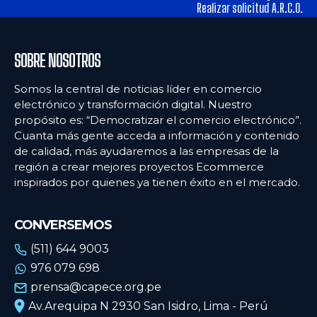
alimentos y los hábitos de consumo en Lima
alimentos y los hábitos de consumo en Lima
Realizar solicitud A.R.C.O.
Ecommercenews
Ecommercenews
SOBRE NOSOTROS
PERÚ
PERÚ
Somos la central de noticias líder en comercio
electrónico y transformación digital. Nuestro
ARGENTINA
ARGENTINA
propósito es: “Democratizar el comercio electrónico”.
Cuanta más gente acceda a información y contenido
BOLIVIA
BOLIVIA
de calidad, más ayudaremos a las empresas de la
CHILE
CHILE
región a crear mejores proyectos Ecommerce
inspirados por quienes ya tienen éxito en el mercado.
COLOMBIA
COLOMBIA
ECUADOR
ECUADOR
CONVERSEMOS
MÉXICO
MÉXICO
(511) 644 9003
976 079 698
URUGUAY
URUGUAY
prensa@capece.org.pe
VENEZUELA
VENEZUELA
Av.Arequipa N 2930 San Isidro, Lima - Perú