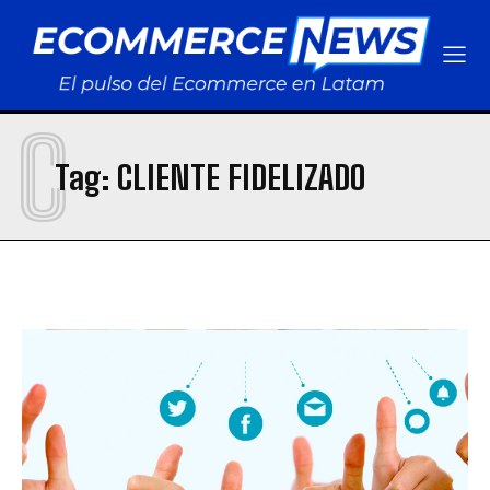
Cómo la tecnología de ultra-congelación está transformando el retail de
Cómo la tecnología de ultra-congelación está transformando el retail de
alimentos y los hábitos de consumo en Lima
alimentos y los hábitos de consumo en Lima
Agenda Legal
Agenda Legal
AR Racking Perú incorpora a Isaac Prutsky para fortalecer su estrategia
AR Racking Perú incorpora a Isaac Prutsky para fortalecer su estrategia
C
comercial
comercial
Tag:
CLIENTE FIDELIZADO
Euronet y Unibanca se asocian para modernizar la infraestructura financiera en
Euronet y Unibanca se asocian para modernizar la infraestructura financiera en
Perú
Perú
Krealo, de Credicorp, invierte en Cashea y concreta su primera apuesta en
Krealo, de Credicorp, invierte en Cashea y concreta su primera apuesta en
Venezuela
Venezuela
Platanitos estrena centro logístico en Huaycoloro para integrar e-commerce y
Platanitos estrena centro logístico en Huaycoloro para integrar e-commerce y
tiendas físicas
tiendas físicas
Cómo la tecnología de ultra-congelación está transformando el retail de
Cómo la tecnología de ultra-congelación está transformando el retail de
alimentos y los hábitos de consumo en Lima
alimentos y los hábitos de consumo en Lima
Informes Especiales
Informes Especiales
AR Racking Perú incorpora a Isaac Prutsky para fortalecer su estrategia
AR Racking Perú incorpora a Isaac Prutsky para fortalecer su estrategia
comercial
comercial