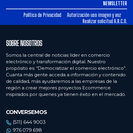
NEWSLETTER
Ecommercenews
Ecommercenews
Política de Privacidad
Autorización uso imagen y voz
PERÚ
PERÚ
Realizar solicitud A.R.C.O.
ARGENTINA
ARGENTINA
BOLIVIA
BOLIVIA
SOBRE NOSOTROS
CHILE
CHILE
Somos la central de noticias líder en comercio
electrónico y transformación digital. Nuestro
COLOMBIA
COLOMBIA
propósito es: “Democratizar el comercio electrónico”.
ECUADOR
ECUADOR
Cuanta más gente acceda a información y contenido
de calidad, más ayudaremos a las empresas de la
MÉXICO
MÉXICO
región a crear mejores proyectos Ecommerce
inspirados por quienes ya tienen éxito en el mercado.
URUGUAY
URUGUAY
VENEZUELA
VENEZUELA
CONVERSEMOS
(511) 644 9003
976 079 698