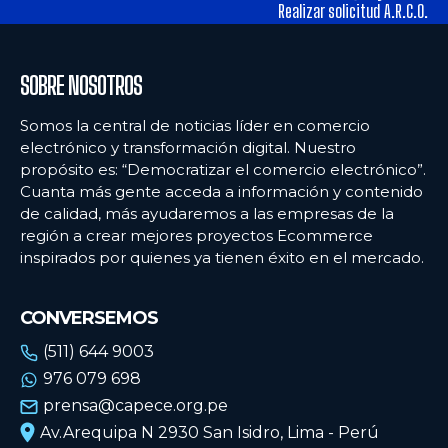
tiendas físicas
tiendas físicas
Realizar solicitud A.R.C.O.
Ecommercenews
Ecommercenews
SOBRE NOSOTROS
PERÚ
PERÚ
Somos la central de noticias líder en comercio
electrónico y transformación digital. Nuestro
ARGENTINA
ARGENTINA
propósito es: “Democratizar el comercio electrónico”.
Cuanta más gente acceda a información y contenido
BOLIVIA
BOLIVIA
de calidad, más ayudaremos a las empresas de la
CHILE
CHILE
región a crear mejores proyectos Ecommerce
inspirados por quienes ya tienen éxito en el mercado.
COLOMBIA
COLOMBIA
ECUADOR
ECUADOR
CONVERSEMOS
MÉXICO
MÉXICO
(511) 644 9003
976 079 698
URUGUAY
URUGUAY
prensa@capece.org.pe
VENEZUELA
VENEZUELA
Av.Arequipa N 2930 San Isidro, Lima - Perú