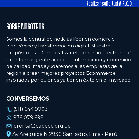
alimentos y los hábitos de consumo en Lima
alimentos y los hábitos de consumo en Lima
Realizar solicitud A.R.C.O.
Ecommercenews
Ecommercenews
SOBRE NOSOTROS
PERÚ
PERÚ
Somos la central de noticias líder en comercio
electrónico y transformación digital. Nuestro
ARGENTINA
ARGENTINA
propósito es: “Democratizar el comercio electrónico”.
Cuanta más gente acceda a información y contenido
BOLIVIA
BOLIVIA
de calidad, más ayudaremos a las empresas de la
CHILE
CHILE
región a crear mejores proyectos Ecommerce
inspirados por quienes ya tienen éxito en el mercado.
COLOMBIA
COLOMBIA
ECUADOR
ECUADOR
CONVERSEMOS
MÉXICO
MÉXICO
(511) 644 9003
976 079 698
URUGUAY
URUGUAY
prensa@capece.org.pe
VENEZUELA
VENEZUELA
Av.Arequipa N 2930 San Isidro, Lima - Perú