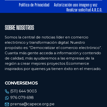
Política de Privacidad
Autorización uso imagen y voz
Realizar solicitud A.R.C.O.
Ecommercenews
Ecommercenews
PERÚ
PERÚ
SOBRE NOSOTROS
ARGENTINA
ARGENTINA
Somos la central de noticias líder en comercio
BOLIVIA
BOLIVIA
electrónico y transformación digital. Nuestro
propósito es: “Democratizar el comercio electrónico”.
CHILE
CHILE
Cuanta más gente acceda a información y contenido
COLOMBIA
COLOMBIA
de calidad, más ayudaremos a las empresas de la
región a crear mejores proyectos Ecommerce
ECUADOR
ECUADOR
inspirados por quienes ya tienen éxito en el mercado.
MÉXICO
MÉXICO
CONVERSEMOS
URUGUAY
URUGUAY
(511) 644 9003
VENEZUELA
VENEZUELA
976 079 698
prensa@capece.org.pe