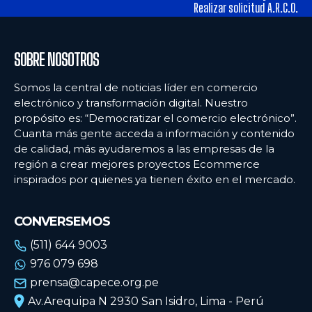
tiendas físicas
tiendas físicas
Realizar solicitud A.R.C.O.
Ecommercenews
Ecommercenews
SOBRE NOSOTROS
PERÚ
PERÚ
Somos la central de noticias líder en comercio
electrónico y transformación digital. Nuestro
ARGENTINA
ARGENTINA
propósito es: “Democratizar el comercio electrónico”.
Cuanta más gente acceda a información y contenido
BOLIVIA
BOLIVIA
de calidad, más ayudaremos a las empresas de la
CHILE
CHILE
región a crear mejores proyectos Ecommerce
inspirados por quienes ya tienen éxito en el mercado.
COLOMBIA
COLOMBIA
ECUADOR
ECUADOR
CONVERSEMOS
MÉXICO
MÉXICO
(511) 644 9003
976 079 698
URUGUAY
URUGUAY
prensa@capece.org.pe
VENEZUELA
VENEZUELA
Av.Arequipa N 2930 San Isidro, Lima - Perú