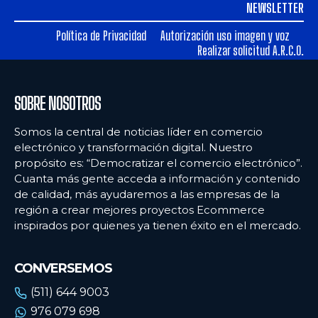
NEWSLETTER
Ecommercenews
Ecommercenews
Política de Privacidad
Autorización uso imagen y voz
PERÚ
PERÚ
Realizar solicitud A.R.C.O.
ARGENTINA
ARGENTINA
BOLIVIA
BOLIVIA
SOBRE NOSOTROS
CHILE
CHILE
Somos la central de noticias líder en comercio
electrónico y transformación digital. Nuestro
COLOMBIA
COLOMBIA
propósito es: “Democratizar el comercio electrónico”.
ECUADOR
ECUADOR
Cuanta más gente acceda a información y contenido
de calidad, más ayudaremos a las empresas de la
MÉXICO
MÉXICO
región a crear mejores proyectos Ecommerce
inspirados por quienes ya tienen éxito en el mercado.
URUGUAY
URUGUAY
VENEZUELA
VENEZUELA
CONVERSEMOS
(511) 644 9003
976 079 698