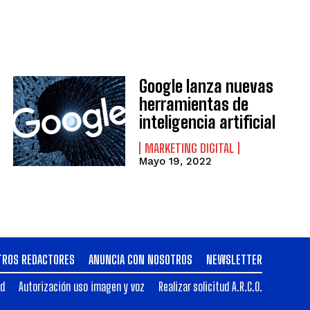
Google lanza nuevas
herramientas de
inteligencia artificial
MARKETING DIGITAL
Mayo 19, 2022
TROS REDACTORES
ANUNCIA CON NOSOTROS
NEWSLETTER
ad
Autorización uso imagen y voz
Realizar solicitud A.R.C.O.