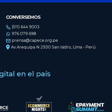
CONVERSEMOS
(511) 644 9003
976 079 698
prensa@capece.org.pe
Av.Arequipa N 2930 San Isidro, Lima - Perú
tal en el país