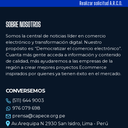
alimentos y los hábitos de consumo en Lima
alimentos y los hábitos de consumo en Lima
Realizar solicitud A.R.C.O.
Ecommercenews
Ecommercenews
SOBRE NOSOTROS
PERÚ
PERÚ
Somos la central de noticias líder en comercio
electrónico y transformación digital. Nuestro
ARGENTINA
ARGENTINA
propósito es: “Democratizar el comercio electrónico”.
Cuanta más gente acceda a información y contenido
BOLIVIA
BOLIVIA
de calidad, más ayudaremos a las empresas de la
CHILE
CHILE
región a crear mejores proyectos Ecommerce
inspirados por quienes ya tienen éxito en el mercado.
COLOMBIA
COLOMBIA
ECUADOR
ECUADOR
CONVERSEMOS
MÉXICO
MÉXICO
(511) 644 9003
976 079 698
URUGUAY
URUGUAY
prensa@capece.org.pe
VENEZUELA
VENEZUELA
Av.Arequipa N 2930 San Isidro, Lima - Perú