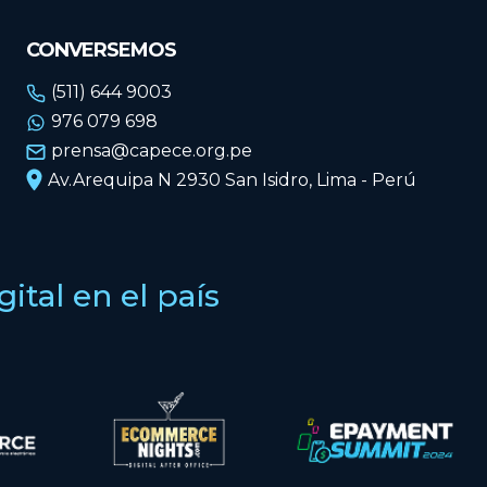
CONVERSEMOS
(511) 644 9003
976 079 698
prensa@capece.org.pe
Av.Arequipa N 2930 San Isidro, Lima - Perú
tal en el país