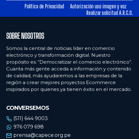
Política de Privacidad
Autorización uso imagen y voz
Realizar solicitud A.R.C.O.
Ecommercenews
Ecommercenews
PERÚ
PERÚ
SOBRE NOSOTROS
ARGENTINA
ARGENTINA
Somos la central de noticias líder en comercio
BOLIVIA
BOLIVIA
electrónico y transformación digital. Nuestro
propósito es: “Democratizar el comercio electrónico”.
CHILE
CHILE
Cuanta más gente acceda a información y contenido
COLOMBIA
COLOMBIA
de calidad, más ayudaremos a las empresas de la
región a crear mejores proyectos Ecommerce
ECUADOR
ECUADOR
inspirados por quienes ya tienen éxito en el mercado.
MÉXICO
MÉXICO
CONVERSEMOS
URUGUAY
URUGUAY
(511) 644 9003
VENEZUELA
VENEZUELA
976 079 698
prensa@capece.org.pe