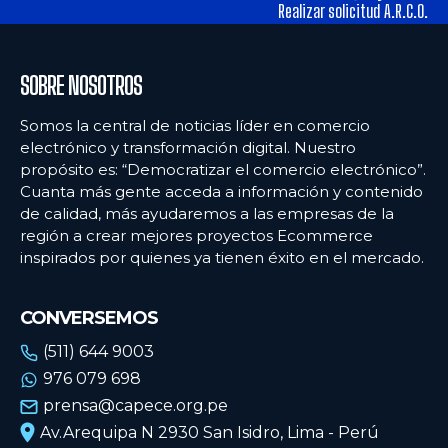
tiendas físicas
tiendas físicas
Realizar solicitud A.R.C.O.
Ecommercenews
Ecommercenews
SOBRE NOSOTROS
PERÚ
PERÚ
Somos la central de noticias líder en comercio
electrónico y transformación digital. Nuestro
ARGENTINA
ARGENTINA
propósito es: “Democratizar el comercio electrónico”.
Cuanta más gente acceda a información y contenido
BOLIVIA
BOLIVIA
de calidad, más ayudaremos a las empresas de la
CHILE
CHILE
región a crear mejores proyectos Ecommerce
inspirados por quienes ya tienen éxito en el mercado.
COLOMBIA
COLOMBIA
ECUADOR
ECUADOR
CONVERSEMOS
MÉXICO
MÉXICO
(511) 644 9003
976 079 698
URUGUAY
URUGUAY
prensa@capece.org.pe
VENEZUELA
VENEZUELA
Av.Arequipa N 2930 San Isidro, Lima - Perú