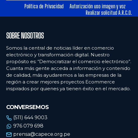
Política de Privacidad
Autorización uso imagen y voz
Realizar solicitud A.R.C.O.
Ecommercenews
Ecommercenews
PERÚ
PERÚ
SOBRE NOSOTROS
ARGENTINA
ARGENTINA
Somos la central de noticias líder en comercio
BOLIVIA
BOLIVIA
electrónico y transformación digital. Nuestro
propósito es: “Democratizar el comercio electrónico”.
CHILE
CHILE
Cuanta más gente acceda a información y contenido
COLOMBIA
COLOMBIA
de calidad, más ayudaremos a las empresas de la
región a crear mejores proyectos Ecommerce
ECUADOR
ECUADOR
inspirados por quienes ya tienen éxito en el mercado.
MÉXICO
MÉXICO
CONVERSEMOS
URUGUAY
URUGUAY
(511) 644 9003
VENEZUELA
VENEZUELA
976 079 698
prensa@capece.org.pe