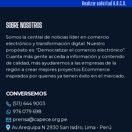
tiendas físicas
tiendas físicas
Realizar solicitud A.R.C.O.
Ecommercenews
Ecommercenews
SOBRE NOSOTROS
PERÚ
PERÚ
Somos la central de noticias líder en comercio
electrónico y transformación digital. Nuestro
ARGENTINA
ARGENTINA
propósito es: “Democratizar el comercio electrónico”.
Cuanta más gente acceda a información y contenido
BOLIVIA
BOLIVIA
de calidad, más ayudaremos a las empresas de la
CHILE
CHILE
región a crear mejores proyectos Ecommerce
inspirados por quienes ya tienen éxito en el mercado.
COLOMBIA
COLOMBIA
ECUADOR
ECUADOR
CONVERSEMOS
MÉXICO
MÉXICO
(511) 644 9003
976 079 698
URUGUAY
URUGUAY
prensa@capece.org.pe
VENEZUELA
VENEZUELA
Av.Arequipa N 2930 San Isidro, Lima - Perú