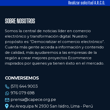
tiendas físicas
tiendas físicas
Realizar solicitud A.R.C.O.
Ecommercenews
Ecommercenews
SOBRE NOSOTROS
PERÚ
PERÚ
Somos la central de noticias líder en comercio
electrónico y transformación digital. Nuestro
ARGENTINA
ARGENTINA
propósito es: “Democratizar el comercio electrónico”.
Cuanta más gente acceda a información y contenido
BOLIVIA
BOLIVIA
de calidad, más ayudaremos a las empresas de la
CHILE
CHILE
región a crear mejores proyectos Ecommerce
inspirados por quienes ya tienen éxito en el mercado.
COLOMBIA
COLOMBIA
ECUADOR
ECUADOR
CONVERSEMOS
MÉXICO
MÉXICO
(511) 644 9003
976 079 698
URUGUAY
URUGUAY
prensa@capece.org.pe
VENEZUELA
VENEZUELA
Av.Arequipa N 2930 San Isidro, Lima - Perú