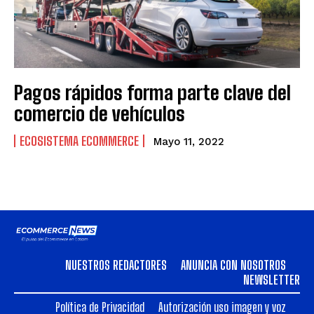
Euronet y Unibanca se asocian para modernizar la infraestructura financiera en
Euronet y Unibanca se asocian para modernizar la infraestructura financiera en
Perú
Perú
Krealo, de Credicorp, invierte en Cashea y concreta su primera apuesta en
Krealo, de Credicorp, invierte en Cashea y concreta su primera apuesta en
Venezuela
Venezuela
Platanitos estrena centro logístico en Huaycoloro para integrar e-commerce y
Platanitos estrena centro logístico en Huaycoloro para integrar e-commerce y
tiendas físicas
tiendas físicas
Pagos rápidos forma parte clave del
Cómo la tecnología de ultra-congelación está transformando el retail de
Cómo la tecnología de ultra-congelación está transformando el retail de
comercio de vehículos
alimentos y los hábitos de consumo en Lima
alimentos y los hábitos de consumo en Lima
ECOSISTEMA ECOMMERCE
Mayo 11, 2022
Podcast
Podcast
AR Racking Perú incorpora a Isaac Prutsky para fortalecer su estrategia
AR Racking Perú incorpora a Isaac Prutsky para fortalecer su estrategia
comercial
comercial
Euronet y Unibanca se asocian para modernizar la infraestructura financiera en
Euronet y Unibanca se asocian para modernizar la infraestructura financiera en
Perú
Perú
Krealo, de Credicorp, invierte en Cashea y concreta su primera apuesta en
Krealo, de Credicorp, invierte en Cashea y concreta su primera apuesta en
Venezuela
Venezuela
NUESTROS REDACTORES
ANUNCIA CON NOSOTROS
Platanitos estrena centro logístico en Huaycoloro para integrar e-commerce y
Platanitos estrena centro logístico en Huaycoloro para integrar e-commerce y
NEWSLETTER
tiendas físicas
tiendas físicas
Cómo la tecnología de ultra-congelación está transformando el retail de
Cómo la tecnología de ultra-congelación está transformando el retail de
Política de Privacidad
Autorización uso imagen y voz