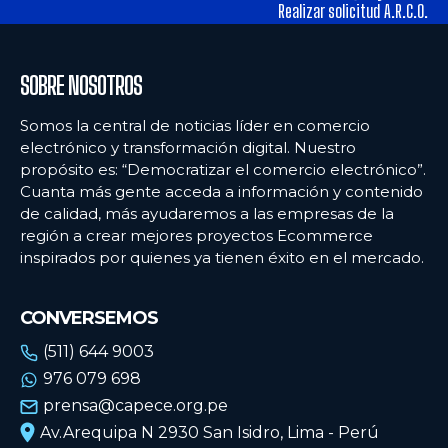
alimentos y los hábitos de consumo en Lima
alimentos y los hábitos de consumo en Lima
Realizar solicitud A.R.C.O.
Ecommercenews
Ecommercenews
SOBRE NOSOTROS
PERÚ
PERÚ
Somos la central de noticias líder en comercio
electrónico y transformación digital. Nuestro
ARGENTINA
ARGENTINA
propósito es: “Democratizar el comercio electrónico”.
Cuanta más gente acceda a información y contenido
BOLIVIA
BOLIVIA
de calidad, más ayudaremos a las empresas de la
CHILE
CHILE
región a crear mejores proyectos Ecommerce
inspirados por quienes ya tienen éxito en el mercado.
COLOMBIA
COLOMBIA
ECUADOR
ECUADOR
CONVERSEMOS
MÉXICO
MÉXICO
(511) 644 9003
976 079 698
URUGUAY
URUGUAY
prensa@capece.org.pe
VENEZUELA
VENEZUELA
Av.Arequipa N 2930 San Isidro, Lima - Perú