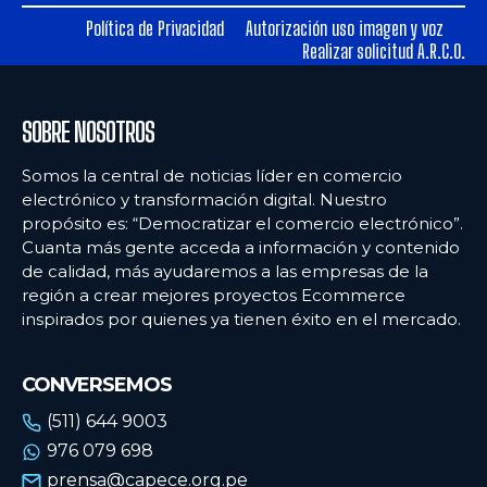
Política de Privacidad
Autorización uso imagen y voz
Ecommercenews
Ecommercenews
Realizar solicitud A.R.C.O.
PERÚ
PERÚ
SOBRE NOSOTROS
ARGENTINA
ARGENTINA
BOLIVIA
BOLIVIA
Somos la central de noticias líder en comercio
electrónico y transformación digital. Nuestro
CHILE
CHILE
propósito es: “Democratizar el comercio electrónico”.
Cuanta más gente acceda a información y contenido
COLOMBIA
COLOMBIA
de calidad, más ayudaremos a las empresas de la
región a crear mejores proyectos Ecommerce
ECUADOR
ECUADOR
inspirados por quienes ya tienen éxito en el mercado.
MÉXICO
MÉXICO
URUGUAY
URUGUAY
CONVERSEMOS
VENEZUELA
VENEZUELA
(511) 644 9003
976 079 698
prensa@capece.org.pe