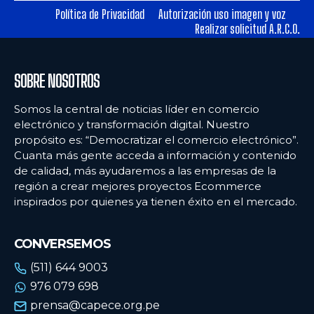
Política de Privacidad
Autorización uso imagen y voz
Realizar solicitud A.R.C.O.
Ecommercenews
Ecommercenews
PERÚ
PERÚ
SOBRE NOSOTROS
ARGENTINA
ARGENTINA
Somos la central de noticias líder en comercio
BOLIVIA
BOLIVIA
electrónico y transformación digital. Nuestro
propósito es: “Democratizar el comercio electrónico”.
CHILE
CHILE
Cuanta más gente acceda a información y contenido
COLOMBIA
COLOMBIA
de calidad, más ayudaremos a las empresas de la
región a crear mejores proyectos Ecommerce
ECUADOR
ECUADOR
inspirados por quienes ya tienen éxito en el mercado.
MÉXICO
MÉXICO
CONVERSEMOS
URUGUAY
URUGUAY
(511) 644 9003
VENEZUELA
VENEZUELA
976 079 698
prensa@capece.org.pe