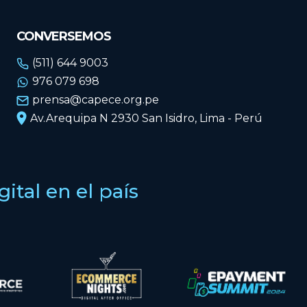
CONVERSEMOS
(511) 644 9003
976 079 698
prensa@capece.org.pe
Av.Arequipa N 2930 San Isidro, Lima - Perú
tal en el país