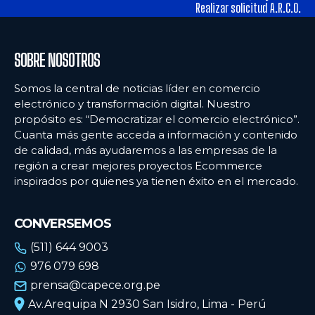
tiendas físicas
tiendas físicas
Realizar solicitud A.R.C.O.
Ecommercenews
Ecommercenews
SOBRE NOSOTROS
PERÚ
PERÚ
Somos la central de noticias líder en comercio
electrónico y transformación digital. Nuestro
ARGENTINA
ARGENTINA
propósito es: “Democratizar el comercio electrónico”.
Cuanta más gente acceda a información y contenido
BOLIVIA
BOLIVIA
de calidad, más ayudaremos a las empresas de la
CHILE
CHILE
región a crear mejores proyectos Ecommerce
inspirados por quienes ya tienen éxito en el mercado.
COLOMBIA
COLOMBIA
ECUADOR
ECUADOR
CONVERSEMOS
MÉXICO
MÉXICO
(511) 644 9003
976 079 698
URUGUAY
URUGUAY
prensa@capece.org.pe
VENEZUELA
VENEZUELA
Av.Arequipa N 2930 San Isidro, Lima - Perú