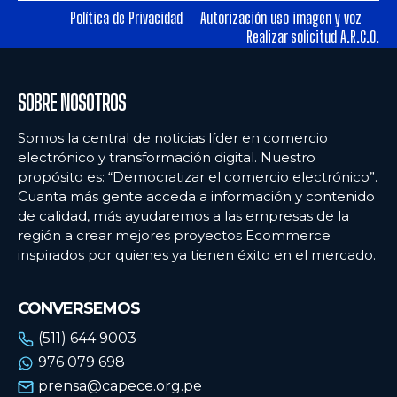
Política de Privacidad
Autorización uso imagen y voz
Realizar solicitud A.R.C.O.
Ecommercenews
Ecommercenews
PERÚ
PERÚ
SOBRE NOSOTROS
ARGENTINA
ARGENTINA
Somos la central de noticias líder en comercio
BOLIVIA
BOLIVIA
electrónico y transformación digital. Nuestro
propósito es: “Democratizar el comercio electrónico”.
CHILE
CHILE
Cuanta más gente acceda a información y contenido
COLOMBIA
COLOMBIA
de calidad, más ayudaremos a las empresas de la
región a crear mejores proyectos Ecommerce
ECUADOR
ECUADOR
inspirados por quienes ya tienen éxito en el mercado.
MÉXICO
MÉXICO
CONVERSEMOS
URUGUAY
URUGUAY
(511) 644 9003
VENEZUELA
VENEZUELA
976 079 698
prensa@capece.org.pe