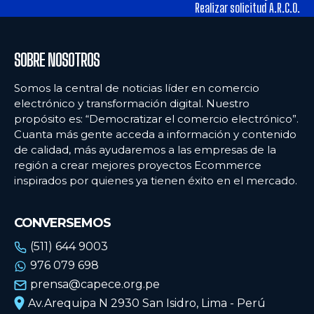
tiendas físicas
tiendas físicas
Realizar solicitud A.R.C.O.
Ecommercenews
Ecommercenews
SOBRE NOSOTROS
PERÚ
PERÚ
Somos la central de noticias líder en comercio
electrónico y transformación digital. Nuestro
ARGENTINA
ARGENTINA
propósito es: “Democratizar el comercio electrónico”.
Cuanta más gente acceda a información y contenido
BOLIVIA
BOLIVIA
de calidad, más ayudaremos a las empresas de la
CHILE
CHILE
región a crear mejores proyectos Ecommerce
inspirados por quienes ya tienen éxito en el mercado.
COLOMBIA
COLOMBIA
ECUADOR
ECUADOR
CONVERSEMOS
MÉXICO
MÉXICO
(511) 644 9003
976 079 698
URUGUAY
URUGUAY
prensa@capece.org.pe
VENEZUELA
VENEZUELA
Av.Arequipa N 2930 San Isidro, Lima - Perú