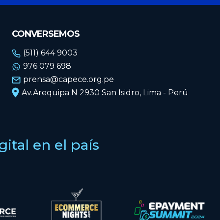
CONVERSEMOS
(511) 644 9003
976 079 698
prensa@capece.org.pe
Av.Arequipa N 2930 San Isidro, Lima - Perú
tal en el país