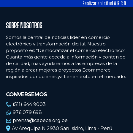
alimentos y los hábitos de consumo en Lima
alimentos y los hábitos de consumo en Lima
Realizar solicitud A.R.C.O.
Ecommercenews
Ecommercenews
SOBRE NOSOTROS
PERÚ
PERÚ
Somos la central de noticias líder en comercio
electrónico y transformación digital. Nuestro
ARGENTINA
ARGENTINA
propósito es: “Democratizar el comercio electrónico”.
Cuanta más gente acceda a información y contenido
BOLIVIA
BOLIVIA
de calidad, más ayudaremos a las empresas de la
CHILE
CHILE
región a crear mejores proyectos Ecommerce
inspirados por quienes ya tienen éxito en el mercado.
COLOMBIA
COLOMBIA
ECUADOR
ECUADOR
CONVERSEMOS
MÉXICO
MÉXICO
(511) 644 9003
976 079 698
URUGUAY
URUGUAY
prensa@capece.org.pe
VENEZUELA
VENEZUELA
Av.Arequipa N 2930 San Isidro, Lima - Perú