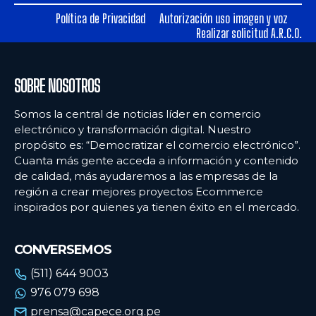
Política de Privacidad
Autorización uso imagen y voz
Ecommercenews
Ecommercenews
Realizar solicitud A.R.C.O.
PERÚ
PERÚ
SOBRE NOSOTROS
ARGENTINA
ARGENTINA
BOLIVIA
BOLIVIA
Somos la central de noticias líder en comercio
electrónico y transformación digital. Nuestro
CHILE
CHILE
propósito es: “Democratizar el comercio electrónico”.
Cuanta más gente acceda a información y contenido
COLOMBIA
COLOMBIA
de calidad, más ayudaremos a las empresas de la
región a crear mejores proyectos Ecommerce
ECUADOR
ECUADOR
inspirados por quienes ya tienen éxito en el mercado.
MÉXICO
MÉXICO
URUGUAY
URUGUAY
CONVERSEMOS
VENEZUELA
VENEZUELA
(511) 644 9003
976 079 698
prensa@capece.org.pe