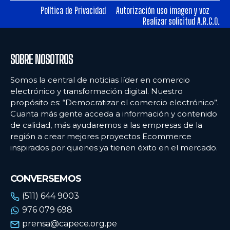
Política de Privacidad
Autorización uso imagen y voz
Realizar solicitud A.R.C.O.
Ecommercenews
Ecommercenews
PERÚ
PERÚ
SOBRE NOSOTROS
ARGENTINA
ARGENTINA
Somos la central de noticias líder en comercio
BOLIVIA
BOLIVIA
electrónico y transformación digital. Nuestro
propósito es: “Democratizar el comercio electrónico”.
CHILE
CHILE
Cuanta más gente acceda a información y contenido
COLOMBIA
COLOMBIA
de calidad, más ayudaremos a las empresas de la
región a crear mejores proyectos Ecommerce
ECUADOR
ECUADOR
inspirados por quienes ya tienen éxito en el mercado.
MÉXICO
MÉXICO
CONVERSEMOS
URUGUAY
URUGUAY
(511) 644 9003
VENEZUELA
VENEZUELA
976 079 698
prensa@capece.org.pe