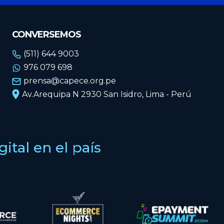
CONVERSEMOS
(511) 644 9003
976 079 698
prensa@capece.org.pe
Av.Arequipa N 2930 San Isidro, Lima - Perú
tal en el país