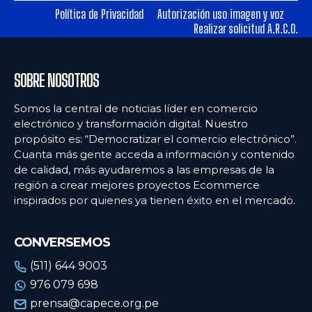
Política de Privacidad
Autorización uso imagen y voz
Realizar solicitud A.R.C.O.
Ecommercenews
Ecommercenews
PERÚ
PERÚ
SOBRE NOSOTROS
ARGENTINA
ARGENTINA
Somos la central de noticias líder en comercio
BOLIVIA
BOLIVIA
electrónico y transformación digital. Nuestro
propósito es: “Democratizar el comercio electrónico”.
CHILE
CHILE
Cuanta más gente acceda a información y contenido
COLOMBIA
COLOMBIA
de calidad, más ayudaremos a las empresas de la
región a crear mejores proyectos Ecommerce
ECUADOR
ECUADOR
inspirados por quienes ya tienen éxito en el mercado.
MÉXICO
MÉXICO
CONVERSEMOS
URUGUAY
URUGUAY
(511) 644 9003
VENEZUELA
VENEZUELA
976 079 698
prensa@capece.org.pe