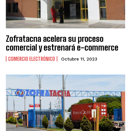
URUGUAY
URUGUAY
VENEZUELA
VENEZUELA
Zofratacna acelera su proceso
comercial y estrenará e-commerce
COMERCIO ELECTRÓNICO
Octubre 11, 2023