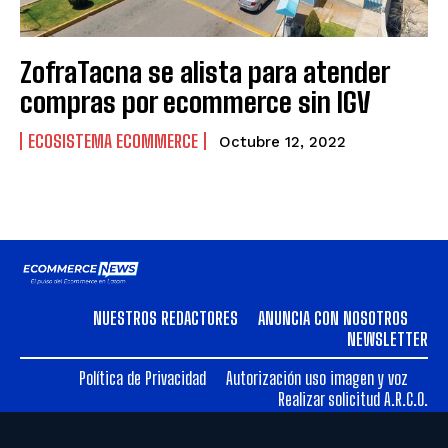
ZofraTacna se alista para atender
compras por ecommerce sin IGV
ECOSISTEMA ECOMMERCE
Octubre 12, 2022
NUESTROS REDACTORES
ANUNCIA CON NOSOTROS
NEWSLETTER
Política de Privacidad
Autorización uso imagen y voz
Realizar solicitud A.R.C.O.