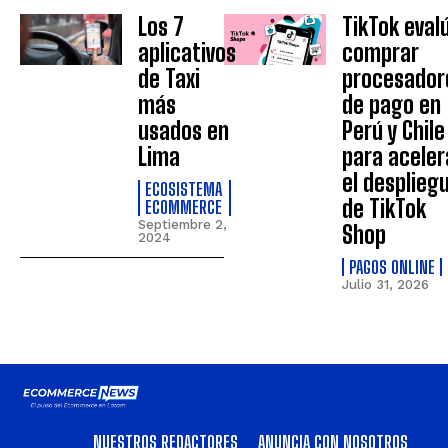
Los 7
TikTok eval
aplicativos
comprar
de Taxi
procesador
más
de pago en
usados en
Perú y Chile
Lima
para aceler
el desplieg
ECOSISTEMA
de TikTok
ECOMMERCE
Septiembre 2,
Shop
2024
PAGOS ONLINE
Julio 31, 2026
NUESTROS REDACTORES
ANUNCIA CON NOSOTROS