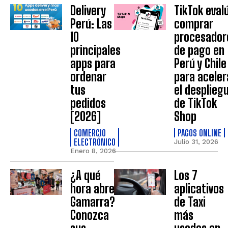
Delivery
TikTok eval
Perú: Las
comprar
10
procesador
principales
de pago en
apps para
Perú y Chile
ordenar
para aceler
tus
el desplieg
pedidos
de TikTok
[2026]
Shop
COMERCIO
PAGOS ONLINE
ELECTRÓNICO
Julio 31, 2026
Enero 8, 2026
¿A qué
Los 7
hora abre
aplicativos
Gamarra?
de Taxi
Conozca
más