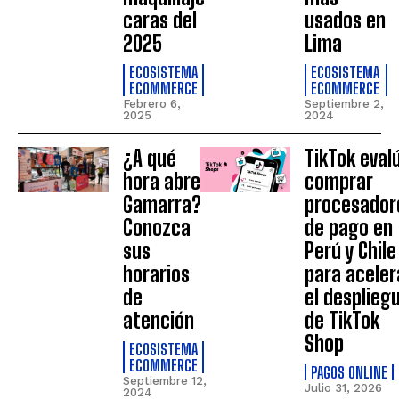
caras del
usados en
2025
Lima
ECOSISTEMA
ECOSISTEMA
ECOMMERCE
ECOMMERCE
Febrero 6,
Septiembre 2,
2025
2024
¿A qué
TikTok eval
hora abre
comprar
Gamarra?
procesador
Conozca
de pago en
sus
Perú y Chile
horarios
para aceler
de
el desplieg
atención
de TikTok
Shop
ECOSISTEMA
ECOMMERCE
PAGOS ONLINE
Septiembre 12,
Julio 31, 2026
2024