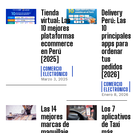
Tienda
Delivery
virtual: Las
Perú: Las
10 mejores
10
plataformas
principales
ecommerce
apps para
en Perú
ordenar
[2025]
tus
pedidos
COMERCIO
[2026]
ELECTRÓNICO
Marzo 3, 2025
COMERCIO
ELECTRÓNICO
Enero 8, 2026
Las 14
Los 7
mejores
aplicativos
marcas de
de Taxi
maquillaje
más