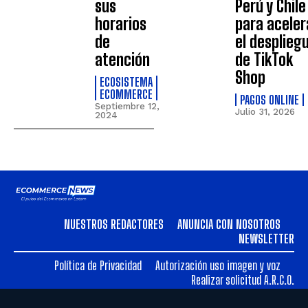
sus
Perú y Chile
horarios
para aceler
de
el desplieg
atención
de TikTok
Shop
ECOSISTEMA
ECOMMERCE
PAGOS ONLINE
Septiembre 12,
Julio 31, 2026
2024
NUESTROS REDACTORES
ANUNCIA CON NOSOTROS
NEWSLETTER
Política de Privacidad
Autorización uso imagen y voz
Realizar solicitud A.R.C.O.