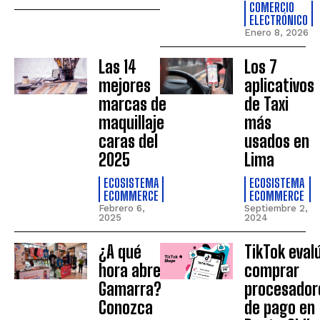
COMERCIO
ELECTRÓNICO
Enero 8, 2026
Las 14
Los 7
mejores
aplicativos
marcas de
de Taxi
maquillaje
más
caras del
usados en
2025
Lima
ECOSISTEMA
ECOSISTEMA
ECOMMERCE
ECOMMERCE
Febrero 6,
Septiembre 2,
2025
2024
¿A qué
TikTok eval
hora abre
comprar
Gamarra?
procesador
Conozca
de pago en