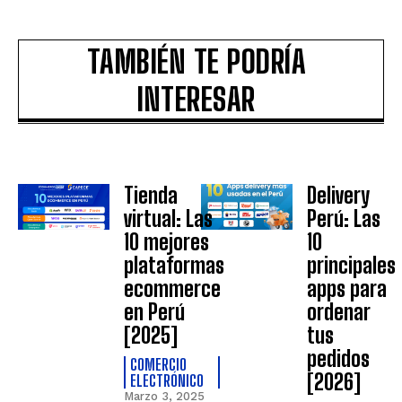
TAMBIÉN TE PODRÍA
INTERESAR
Tienda
Delivery
virtual: Las
Perú: Las
10 mejores
10
plataformas
principales
ecommerce
apps para
en Perú
ordenar
[2025]
tus
pedidos
COMERCIO
[2026]
ELECTRÓNICO
Marzo 3, 2025