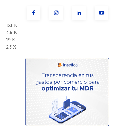
121 K
4.5 K
19 K
2.5 K