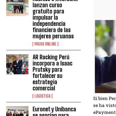
lanzan curso
gratuito para
impulsar la
independencia
financiera de las
mujeres peruanas
PAGOS ONLINE
AR Racking Perú
incorpora a Isaac
Prutsky para
fortalecer su
estrategia
comercial
LOGÍSTICA
Si bien Pe
se ha vist
Euronet y Unibanca
ePayments 
se asocian para