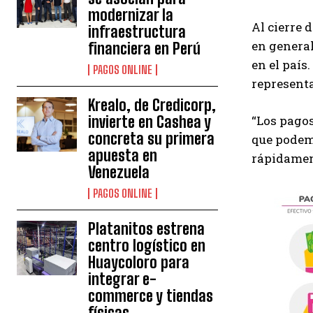
modernizar la
Al cierre 
infraestructura
en general
financiera en Perú
en el paí
PAGOS ONLINE
representa
Krealo, de Credicorp,
invierte en Cashea y
“Los pagos
concreta su primera
que podemo
apuesta en
rápidament
Venezuela
PAGOS ONLINE
Platanitos estrena
centro logístico en
Huaycoloro para
integrar e-
commerce y tiendas
físicas