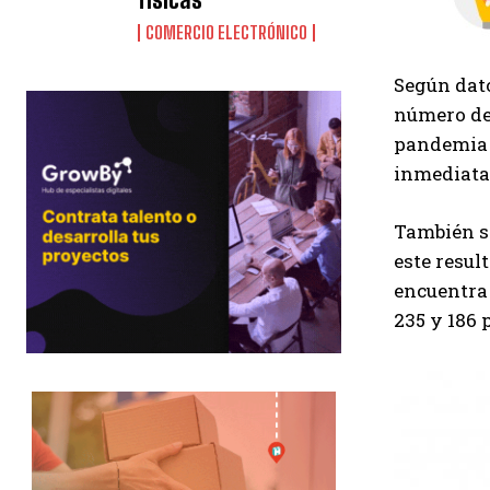
COMERCIO ELECTRÓNICO
Según dato
número de 
pandemia 
inmediatas
También se
este resul
encuentra 
235 y 186 