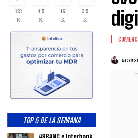
dig
121
4.5
19
2.5
K
K
K
K
COMERCI
Escrito 
TOP 5 DE LA SEMANA
ASBANC e Interbank