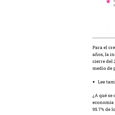
Para el cr
años, la i
cierre del
medio de 
Lee tam
¿A qué se 
economía i
95.7% de l