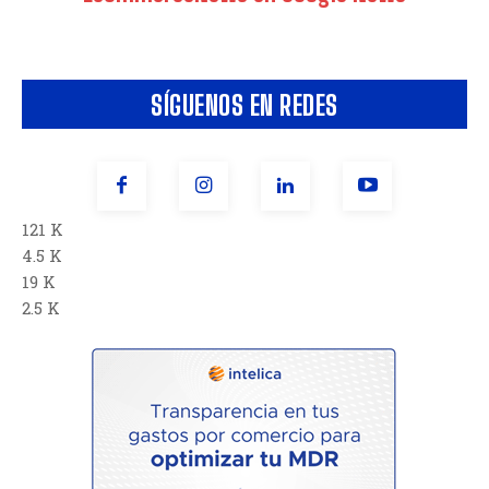
SÍGUENOS EN REDES
121 K
4.5 K
19 K
2.5 K