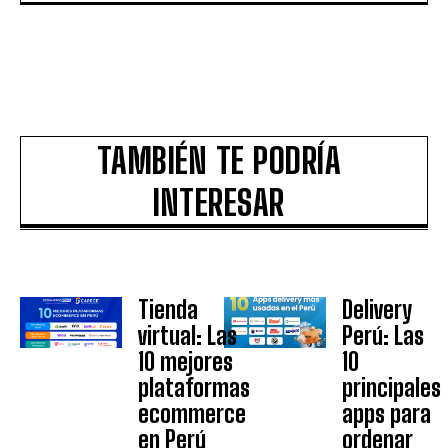
TAMBIÉN TE PODRÍA
INTERESAR
Tienda
Delivery
virtual: Las
Perú: Las
10 mejores
10
plataformas
principales
ecommerce
apps para
en Perú
ordenar