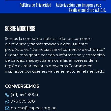
Política de Privacidad
Autorización uso imagen y voz
Realizar solicitud A.R.C.O.
Ecommercenews
Ecommercenews
PERÚ
PERÚ
SOBRE NOSOTROS
ARGENTINA
ARGENTINA
Somos la central de noticias líder en comercio
BOLIVIA
BOLIVIA
electrónico y transformación digital. Nuestro
propósito es: “Democratizar el comercio electrónico”.
CHILE
CHILE
Cuanta más gente acceda a información y contenido
COLOMBIA
COLOMBIA
de calidad, más ayudaremos a las empresas de la
región a crear mejores proyectos Ecommerce
ECUADOR
ECUADOR
inspirados por quienes ya tienen éxito en el mercado.
MÉXICO
MÉXICO
CONVERSEMOS
URUGUAY
URUGUAY
(511) 644 9003
VENEZUELA
VENEZUELA
976 079 698
prensa@capece.org.pe