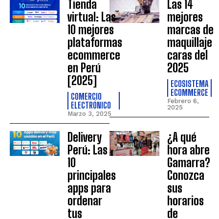
Tienda
Las 14
virtual: Las
mejores
10 mejores
marcas de
plataformas
maquillaje
ecommerce
caras del
en Perú
2025
[2025]
ECOSISTEMA
ECOMMERCE
COMERCIO
Febrero 6,
ELECTRÓNICO
2025
Marzo 3, 2025
Delivery
¿A qué
Perú: Las
hora abre
10
Gamarra?
principales
Conozca
apps para
sus
ordenar
horarios
tus
de