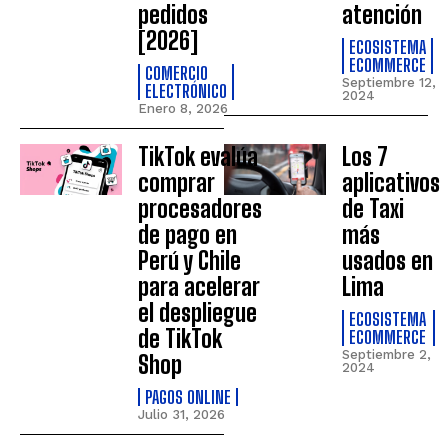
pedidos
atención
[2026]
ECOSISTEMA
ECOMMERCE
COMERCIO
Septiembre 12,
ELECTRÓNICO
2024
Enero 8, 2026
TikTok evalúa
Los 7
comprar
aplicativos
procesadores
de Taxi
de pago en
más
Perú y Chile
usados en
para acelerar
Lima
el despliegue
ECOSISTEMA
de TikTok
ECOMMERCE
Septiembre 2,
Shop
2024
PAGOS ONLINE
Julio 31, 2026