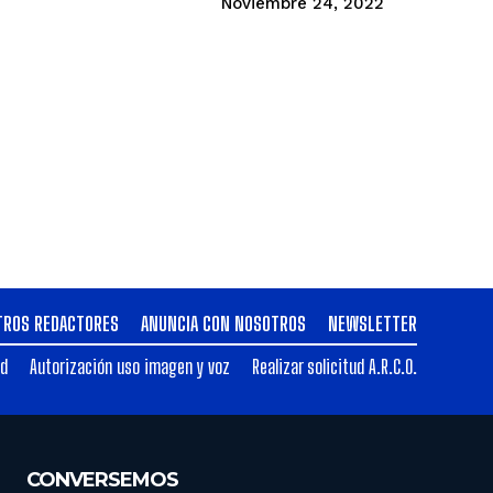
Noviembre 24, 2022
TROS REDACTORES
ANUNCIA CON NOSOTROS
NEWSLETTER
ad
Autorización uso imagen y voz
Realizar solicitud A.R.C.O.
CONVERSEMOS