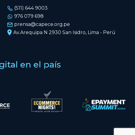
(511) 644 9003
976 079 698
prensa@capece.org.pe
Av.Arequipa N 2930 San Isidro, Lima - Perú
tal en el país