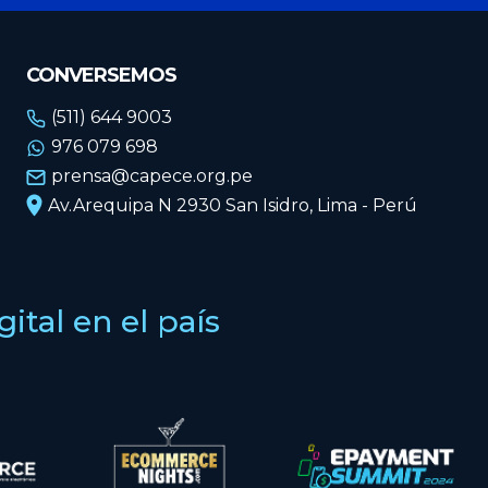
CONVERSEMOS
(511) 644 9003
976 079 698
prensa@capece.org.pe
Av.Arequipa N 2930 San Isidro, Lima - Perú
tal en el país