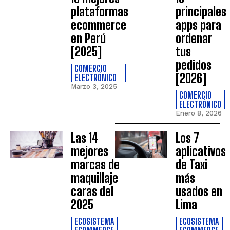
plataformas
principales
ecommerce
apps para
en Perú
ordenar
[2025]
tus
pedidos
COMERCIO
[2026]
ELECTRÓNICO
Marzo 3, 2025
COMERCIO
ELECTRÓNICO
Enero 8, 2026
Las 14
Los 7
mejores
aplicativos
marcas de
de Taxi
maquillaje
más
caras del
usados en
2025
Lima
ECOSISTEMA
ECOSISTEMA